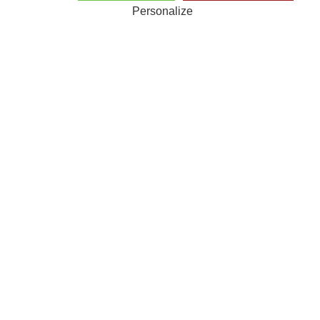
Personalize
© 2026 Golf de Maison Blanche
Politique de confidentialité
Mentions légales et Crédits
Cookies