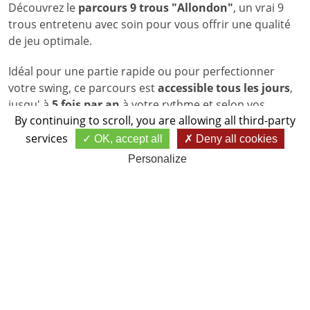
Découvrez le
parcours 9 trous "Allondon"
, un vrai 9
trous entretenu avec soin pour vous offrir une qualité
de jeu optimale.
Idéal pour une partie rapide ou pour perfectionner
votre swing, ce parcours est
accessible tous les jours
,
jusqu' à
5 fois par an
à votre rythme et selon vos
By continuing to scroll,
you are allowing all third-party
envies. Un petit joyau accessible à tous.
services
OK, accept all
Deny all cookies
Réservez votre green-fee
Personalize
Ne laissez pas passer l’occasion !
Contactez-nous dès
maintenant
pour réserver votre green-fee et profiter
d’une partie agréable dans une ambiance conviviale.
(Licence FFGolf ou étrangère demandée)