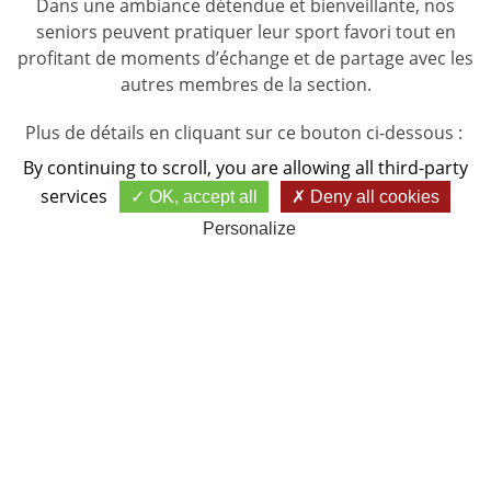
Dans une ambiance détendue et bienveillante, nos
seniors peuvent pratiquer leur sport favori tout en
profitant de moments d’échange et de partage avec les
autres membres de la section.
Plus de détails en cliquant sur ce bouton ci-dessous :
By continuing to scroll,
you are allowing all third-party
services
OK, accept all
SECTION SENIORS
Deny all cookies
Personalize
Rejoindre la section Dames, c’est intégrer un espace
privilégié 100% féminin où le golf se pratique dans une
atmosphère chaleureuse et conviviale. Tournois,
compétitions amicales, et moments de détente sont
organisés tout au long de l’année, afin que chaque
membre puisse progresser à son rythme tout en
développant des liens d'amitié durables avec d'autres
passionnées.
.