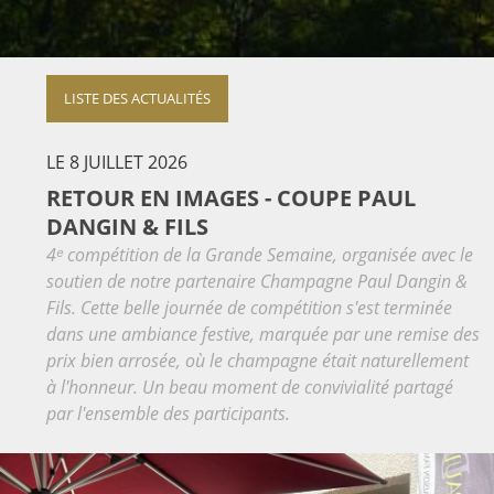
LISTE DES ACTUALITÉS
LE 8 JUILLET 2026
RETOUR EN IMAGES - COUPE PAUL
DANGIN & FILS
4ᵉ compétition de la Grande Semaine, organisée avec le
soutien de notre partenaire Champagne Paul Dangin &
Fils. Cette belle journée de compétition s'est terminée
dans une ambiance festive, marquée par une remise des
prix bien arrosée, où le champagne était naturellement
à l'honneur. Un beau moment de convivialité partagé
par l'ensemble des participants.