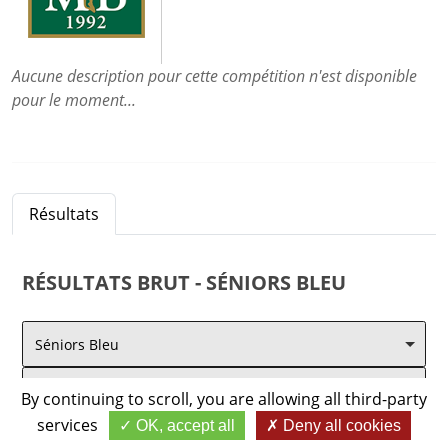
Aucune description pour cette compétition n'est disponible
pour le moment...
Résultats
RÉSULTATS
BRUT - SÉNIORS BLEU
Séniors Bleu
Brut
By continuing to scroll,
you are allowing all third-party
services
OK, accept all
Deny all cookies
#
Prénom / Nom
Idx.
Total