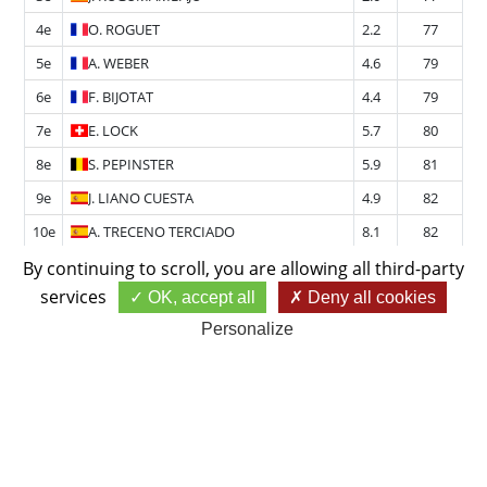
4e
O.
ROGUET
2.2
77
5e
A.
WEBER
4.6
79
6e
F.
BIJOTAT
4.4
79
7e
E.
LOCK
5.7
80
8e
S.
PEPINSTER
5.9
81
9e
J.
LIANO CUESTA
4.9
82
10e
A.
TRECENO TERCIADO
8.1
82
11e
G.
GARNIER
6.0
83
By continuing to scroll,
you are allowing all third-party
services
OK, accept all
Deny all cookies
12e
K.
NOSSAM
3.7
83
Personalize
13e
A.
HUFSCHMID
5.8
84
14e
I.
CURRY
5.5
84
15e
M.
HUCHON
2.5
85
16e
M.
ANGEBAULT
5.2
85
17e
A.
BAERISWYL
8.8
87