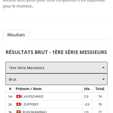
Aucune description pour cette compétition n'est disponible
pour le moment...
Résultats
RÉSULTATS
BRUT - 1ÈRE SÉRIE MESSIEURS
1ère Série Messieurs
Brut
#
Prénom / Nom
Idx.
Total
1er
B.
HUFSCHMID
2.9
74
2e
F.
ZUFFEREY
-2.6
76
3e
J.
RUGUMAMBAJU
2.0
77