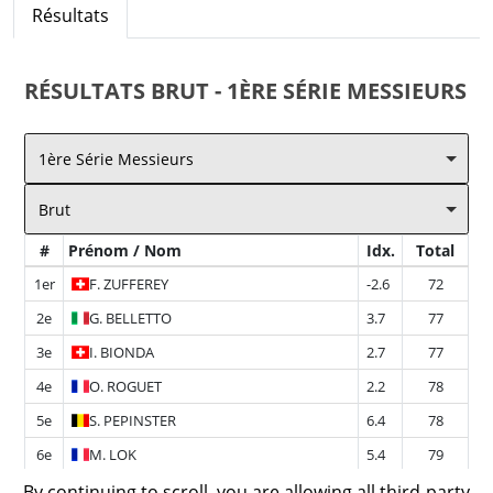
Résultats
RÉSULTATS
BRUT - 1ÈRE SÉRIE MESSIEURS
1ère Série Messieurs
Brut
#
Prénom / Nom
Idx.
Total
1er
F.
ZUFFEREY
-2.6
72
2e
G.
BELLETTO
3.7
77
3e
I.
BIONDA
2.7
77
4e
O.
ROGUET
2.2
78
5e
S.
PEPINSTER
6.4
78
6e
M.
LOK
5.4
79
7e
E.
LOCK
5.5
80
By continuing to scroll,
you are allowing all third-party