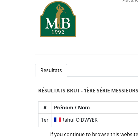
Résultats
RÉSULTATS
BRUT - 1ÈRE SÉRIE MESSIEUR
#
Prénom / Nom
1er
Rahul
O'DWYER
2e
Jules
CHAMAYOU VUILLERMOZ
If you continue to browse this website