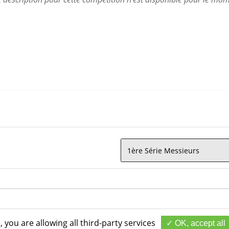
S
1ère Série Messieurs
, you are allowing all third-party services
OK, accept all