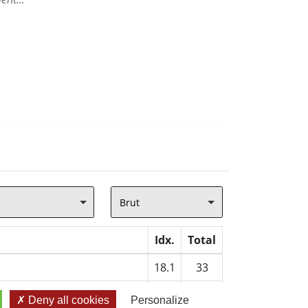
Brut
Idx.
Total
18.1
33
30.7
43
Deny all cookies
Personalize